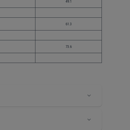
49.1
61.3
73.6