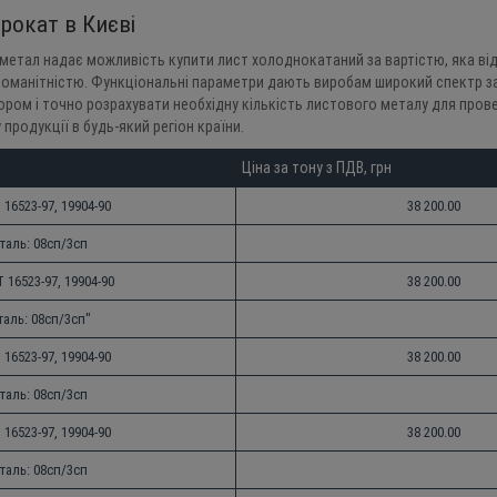
рокат в Києві
тал надає можливість купити лист холоднокатаний за вартістю, яка відрі
зноманітністю. Функціональні параметри дають виробам широкий спектр з
ром і точно розрахувати необхідну кількість листового металу для провед
продукції в будь-який регіон країни.
Ціна за тону з ПДВ, грн
16523-97, 19904-90
38 200.00
таль: 08сп/3сп
 16523-97, 19904-90
38 200.00
таль: 08сп/3сп"
16523-97, 19904-90
38 200.00
таль: 08сп/3сп
16523-97, 19904-90
38 200.00
таль: 08сп/3сп