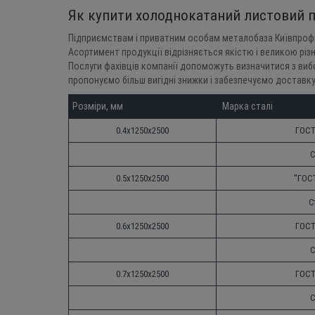
Як купити холоднокатаний листовий п
Підприємствам і приватним особам металобаза Київпрофме
Асортимент продукції відрізняється якістю і великою рі
Послуги фахівців компанії допоможуть визначитися з вибо
пропонуємо більш вигідні знижки і забезпечуємо доставку 
Розміри, мм
 Марка сталі
0.4х1250х2500
ГОСТ 
С
0.5х1250х2500
"ГОСТ
С
0.6х1250х2500
ГОСТ 
С
0.7х1250х2500
ГОСТ 
С