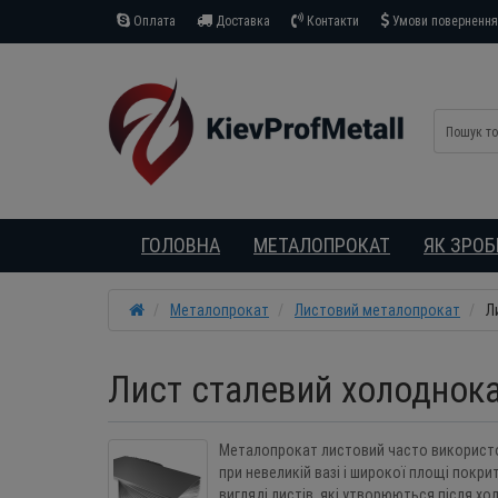
Оплата
Доставка
Контакти
Умови повернення 
ГОЛОВНА
МЕТАЛОПРОКАТ
ЯК ЗРО
Металопрокат
Листовий металопрокат
Л
Лист сталевий холоднок
Металопрокат листовий часто використову
при невеликій вазі і широкої площі покри
вигляді листів, які утворюються після х