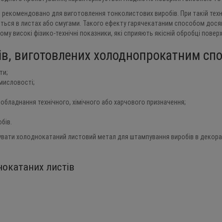
 рекомендовано для виготовлення тонколистових виробів. При такій тех
ється в листах або смугами. Такого ефекту гарячекатаним способом дос
му високі фізико-технічні показники, які сприяють якісній обробці поверх
ів, виготовлених холоднопрокатним сп
ти;
омисловості;
 обладнання технічного, хімічного або харчового призначення;
бів.
увати холоднокатаний листовий метал для штампування виробів в декорат
нокатаних листів