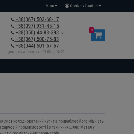
Мова
Особистий кабінет
+38(067) 503-68-17
+38(097) 931-45-15
0
+38(050) 44-88-393
+38(067) 500-75-83
+38(044) 501-57-67
Щодня, крім вихідних з 09:00 до 18:00
ння лист холоднокатаний купити, приваблює його міцність
харчовій промисловості і в технічних цілях. Метал у
очністю геометричних параметрів.