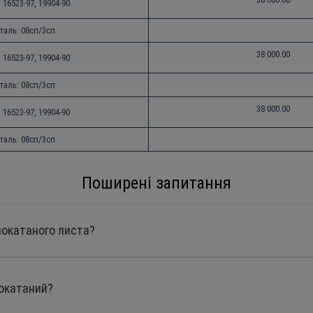
16523-97, 19904-90
таль: 08сп/3сп
38 000.00
16523-97, 19904-90
таль: 08сп/3сп
38 000.00
16523-97, 19904-90
таль: 08сп/3сп
Поширені запитання
днокатаного листа?
нокатаний?