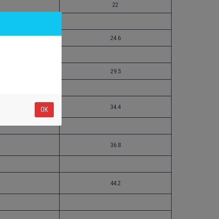
22
24.6
29.5
34.4
ОК
36.8
44.2