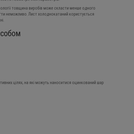
нології товщина виробів може скласти менше одного
ягти неможливо. Лист холоднокатаний користується
ні.
особом
ивних цілях, на які можуть наноситися оцинкований шар