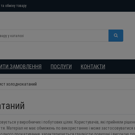
та обміну товару
БИТИ ЗАМОВЛЕННЯ
ПОСЛУГИ
КОНТАКТИ
ист холоднокатаний
атаний
ється у виробничих і побутових цілях. Користувачів, які прийняли ріше
ття. Матеріал не має обмежень по використанню і може застосовуватися в 
олодного прокатування, характеризується гладкістю поверхні і високою т