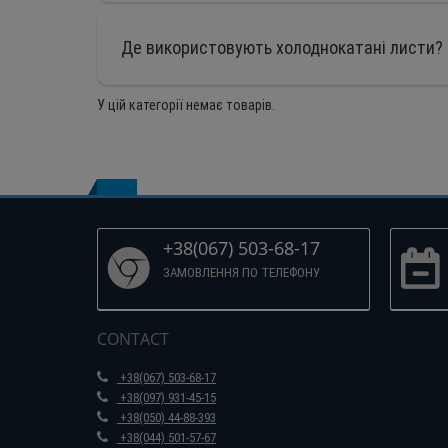
Де використовують холоднокатані листи?
У цій категорії немає товарів.
+38(067) 503-68-17
ЗАМОВЛЕННЯ ПО ТЕЛЕФОНУ
CONTACT
+38(067) 503-68-17
+38(097) 931-45-15
+38(050) 44-88-393
+38(044) 501-57-67