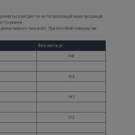
зняється вигідністю на тлі пропозицій інших продавців.
астосування.
ення певного типу робіт. При постійній співпраці ми
Вага листа, кг
9.82
12.3
14.7
17.2