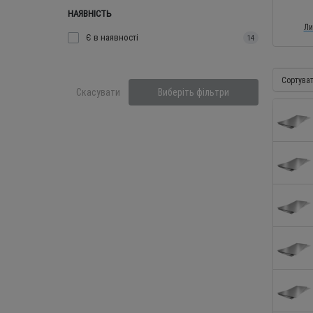
НАЯВНІСТЬ
Ли
Є в наявності
14
Сортува
Скасувати
Виберіть фільтри