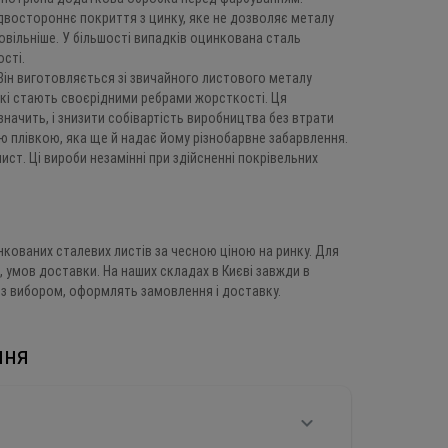
двостороннє покриття з цинку, яке не дозволяє металу
овільніше. У більшості випадків оцинкована сталь
сті.
ін виготовляється зі звичайного листового металу
які стають своєрідними ребрами жорсткості. Ця
ачить, і знизити собівартість виробництва без втрати
ю плівкою, яка ще й надає йому різнобарвне забарвлення.
ист. Ці вироби незамінні при здійсненні покрівельних
кованих сталевих листів за чесною ціною на ринку. Для
, умов доставки. На наших складах в Києві завжди в
з вибором, оформлять замовлення і доставку.
ння