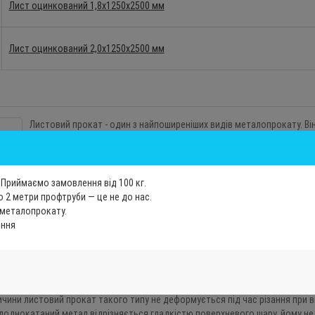
Лист оцинкований 1,8х1250х2500 мм
Лист оцинкований 2,0х1250х2500 мм
Листовий прокат - один з найпоширеніших видів металопрокату. Він
сировини для виготовлення куточків, смуг і швелерів.
Види листового металу
Приймаємо замовлення від 100 кг.
За способом виготовлення металопрокат ділиться на гарячекатан
 2 метри профтруби — це не до нас.
 металопрокату.
рячекатаний виходить в результаті прокатки розігрітого до високої темпе
іння
нколистовим і товстолистовим. Товщина тонколистового не перевищує 3,9
талу різної ширини. Товстолистовий, товщина якого досягає 160 мм, прод
рячекатані листи високо цінуються за свої антикорозійні властивості. Во
изначених для експлуатації в несприятливих погодних умовах. Такий метал
лоднокатані листи виробляються без нагрівання, а це означає, що не відбув
ичини листовий прокат такого типу не деформується під час різання при в
лоднокатаний метал відрізняється гладкістю поверхневого шару, йому н