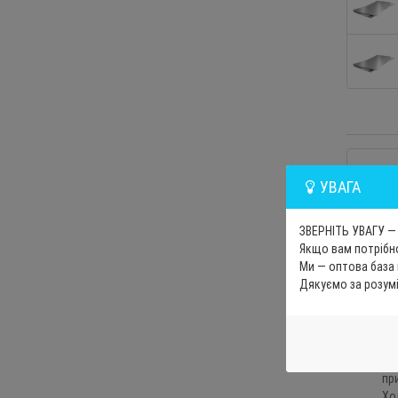
УВАГА
ЗВЕРНІТЬ УВАГУ — 
Якщо вам потрібно
Ми — оптова база
Га
Дякуємо за розум
то
ме
Га
пр
Хо
пр
Хо