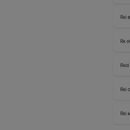
Які 
Як о
Якої
Які 
Які 