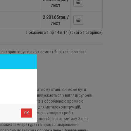
лист
2 281.65грн. /
лист
Показано з 1 по 14 із 14 (всього 1 сторінок)
 використовується як самостійно, так і в якості
ий і холоднокатаний.
ратури листа на прокатному стані. Він може бути
 мм.найчастіше він випускається у вигляді рулонів
ається у вигляді листів з обробленою кромкою.
ни ідеально підходять для металоконструкцій,
ОК
 незамінний для здійснення зварних робіт.
ається змін в кристалічній решітці металу. З цієї
исоких температурах і в процесі зварювання.
е потрібна додаткова обробка перед фарбуванням.