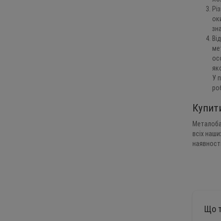
Рі
ок
зн
Ві
ме
ос
як
У 
роб
Купит
Металобаз
всіх наши
наявност
Що 