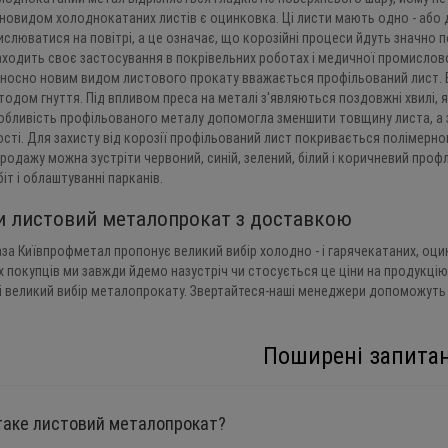
зновидом холоднокатаних листів є оцинковка. Ці листи мають одно - або 
ислюватися на повітрі, а це означає, що корозійні процеси йдуть значно п
аходить своє застосування в покрівельних роботах і медичної промислово
дносно новим видом листового прокату вважається профільований лист. В
тодом гнуття. Під впливом преса на металі з'являються поздовжні хвилі, 
обливість профільованого металу допомогла зменшити товщину листа, а зн
ості. Для захисту від корозії профільований лист покривається полімерно
продажу можна зустріти червоний, синій, зелений, білий і коричневий профл
іт і облаштуванні парканів.
и листовий металопрокат з доставкою
а Київпрофметал пропонує великий вибір холодно - і гарячекатаних, оцин
х покупців ми завжди йдемо назустріч чи стосується це ціни на продукцію
і великий вибір металопрокату. Звертайтеся-наші менеджери допоможуть 
Поширені запита
таке листовий металопрокат?