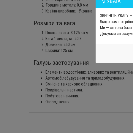
УВАГА
Товщина металу: 0,8 мм
Країна-виробник: Україна
ЗВЕРНІТЬ УВАГУ — 
Якщо вам потрібно
Розміри та вага
Ми — оптова база
Площа листа: 3,125 кв.м
Дякуємо за розум
Вага 1 листа, кг: 20,3
Довжина: 250 см
Ширина: 125 см
Галузь застосування
Елементи водостічних, зливових та вентиляційн
Автомобілебудування та приладобудування.
Ємнісне та харчове обладнання.
Покрівельні настили.
Побутове начиння.
Огородження.