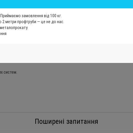
Приймаємо замовлення від 100 кг.
 2 метри профтруби — це не до нас.
 металопрокату.
іння
их систем.
Поширені запитання