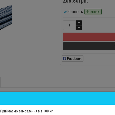
208.80грн.
Наявність:
На складі
Facebook
Вага 1 м.п
Ціна за м.п
208.80
Приймаємо замовлення від 100 кг.