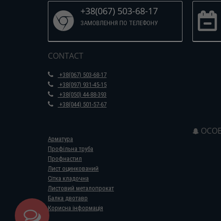
+38(067) 503-68-17
ЗАМОВЛЕННЯ ПО ТЕЛЕФОНУ
CONTACT
+38(067) 503-68-17
+38(097) 931-45-15
+38(050) 44-88-393
+38(044) 501-57-67
ОСОБ
Арматура
Профільна труба
Профнастил
Лист оцинкований
Сітка кладочна
Листовий металопрокат
Балка двотавр
Корисна інформація