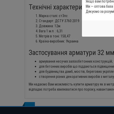
Якщо вам потрібно
Технічні характеристики
Ми — оптова база
Дякуємо за розум
Марка сталі: ст3пс
Стандарт: ДСТУ 3760:2019
Довжина: 12м.
Вага 1 м.п. : 6,31
Метрів в тоні: 158,47
Країна-виробник: Украина
Застосування арматури 32 м
армування несучих залізобетонних конструкцій;
для бетонних виробів що піддаються підвищен
для будівництва дамб, мостів, берегових укріпле
створення різних декоративних виробів з металу
Ми надаємо Вам можливість купити арматуру як в метрах
відпадає потреба хвилюватися про порізку, навантажен