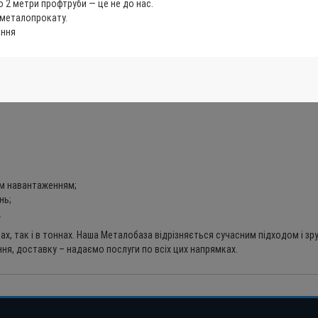
 2 метри профтруби — це не до нас.
 металопрокату.
іння
м
им навантаженням;
нь;
.
, так і в тоннах. Наша Металобаза відрізняється сучасним підходом і зру
ня, доставку – надаємо послуги по всіх цих напрямках.