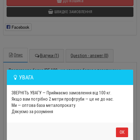
До кошика
ШВИДКЕ ЗАМОВЛЕННЯ
Facebook
Опис
Відгуки (1)
Question - answer (0)
Двотаврова балка IPE 180 - це сталева балка з перетином у
УВАГА
формі літери Н. Вона виготовляється з гарячекатаної сталі і має
довжину від 6 до 12 метрів. Двотавр IPE 180 використовується в
будівництві для перекриттів, колон, ферм та інших
ЗВЕРНІТЬ УВАГУ — Приймаємо замовлення від 100 кг.
металоконструкцій. Вона також використовується в
Якщо вам потрібно 2 метри профтруби — це не до нас.
мостобудуванні, машинобудуванні та інших галузях
Ми — оптова база металопрокату.
промисловості.
Дякуємо за розуміння
Балка IPE 180 має низку переваг перед іншими типами
металопрокату. Вона має високу міцність, жорсткість і стійкість
до навантажень.
ОК
Двотаврова балка IPE 180 є універсальним будівельним
матеріалом, який широко використовується в різних галузях