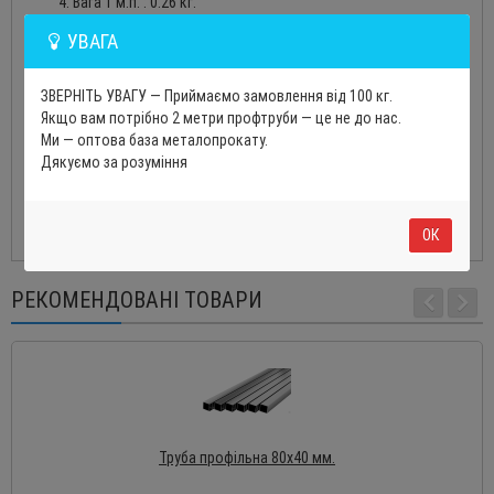
Вага 1 м.п. : 0.26 кг.
Метрів у тоні: 3839
УВАГА
Країна-виробник: Україна
Застосування катанки
ЗВЕРНІТЬ УВАГУ — Приймаємо замовлення від 100 кг.
Якщо вам потрібно 2 метри профтруби — це не до нас.
виробництво електродів та інших присадних матеріалів
Ми — оптова база металопрокату.
для зварювання;
Дякуємо за розуміння
виготовлення тросів, будівельних канатів, пружин;
виробництво дротяних парканів та сіток;
для зв'язування цегляної кладки.
ОК
РЕКОМЕНДОВАНІ ТОВАРИ
Труба профільна 80х40 мм.