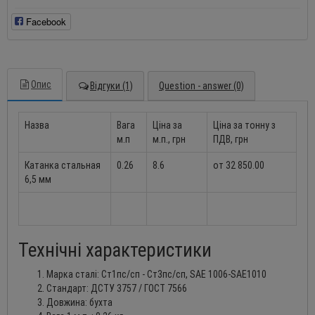
Facebook
Опис
Відгуки (1)
Question - answer (0)
Назва
Вага
Ціна за
Ціна за тонну з
м.п
м.п., грн
ПДВ, грн
Катанка стальная
0.26
8.6
от 32 850.00
6,5 мм
Технічні характеристики
Марка сталі: Ст1пс/сп - Ст3пс/сп, SAE 1006-SAE1010
Стандарт: ДСТУ 3757 / ГОСТ 7566
Довжина: бухта