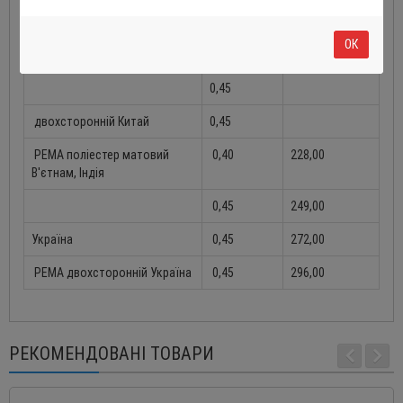
PE (дерево) Китай
0,40
ОК
Україна
0,40
0,45
двохсторонній Китай
0,45
РЕМА поліестер матовий
0,40
228,00
В'єтнам, Індія
0,45
249,00
Україна
0,45
272,00
РЕМА двохсторонній Україна
0,45
296,00
РЕКОМЕНДОВАНІ ТОВАРИ