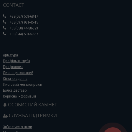
CONTACT
+38(067) 503-68-17
+38(097) 931-45-15
+38(050) 44-88-393
+38(044) 501-57-67
Арматура
Профільна труба
Профнастил
Лист оцинкований
Сітка кладочна
Листовий металопрокат
Балка двотавр
Корисна інформація
ОСОБИСТИЙ КАБІНЕТ
СЛУЖБА ПІДТРИМКИ
Зв’язатися з нами