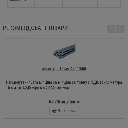
РЕКОМЕНДОВАНІ ТОВАРИ
Арматура 18 мм А400/500
НайменуванняВага м.пЦіна за м.пЦіна за тонну з ПДВ, грнАрматура
18 мм кл. А240 міра 6 м2.00Арматура ..
67.20грн. / пог.м
До кошика