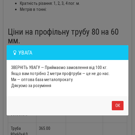
Кратність різання: 1, 2, 3, 4 пог. м.
Метрів в тонні:
Ціни на профільну трубу 80 на 60
мм.
УВАГА
Назва
Ціна за 1 п.м,
Ціна за 1 т. з ПДВ,
Вага 1 м.п,
грн
грн
кг
ЗВЕРНІТЬ УВАГУ — Приймаємо замовлення від 100 кг.
Труба
156.00
Якщо вам потрібно 2 метри профтруби — це не до нас.
80х60х1.5
Ми — оптова база металопрокату.
Дякуємо за розуміння
Труба
200.00
80х60х2.0
ОК
Труба
280.00
80х60х3.0
Труба
365.00
80х60х4.0