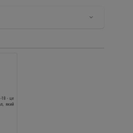
-18 - це
ал, який