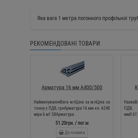
Яка вага 1 метра погонного профільної тру
РЕКОМЕНДОВАНІ ТОВАРИ
Арматура 16 мм А400/500
К
НайменуванняВага м.пЦіна за м.пЦіна за
НазваВа
тонну з ПДВ, грнАрматура 16 мм кл. А240
ПДВ,
міра 6 м1.58Арматура ..
мм0.617
51.20грн. / пог.м
До кошика