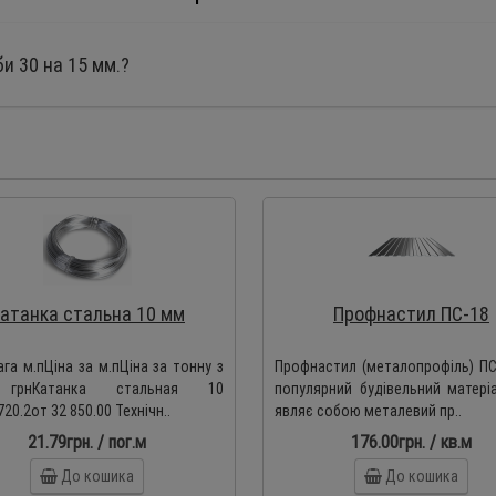
би 30 на 15 мм.?
атанка стальна 10 мм
Профнастил ПС-18
га м.пЦіна за м.пЦіна за тонну з
Профнастил (металопрофіль) ПС
 грнКатанка стальная 10
популярний будівельний матері
20.2от 32 850.00 Технічн..
являє собою металевий пр..
21.79грн. / пог.м
176.00грн. / кв.м
До кошика
До кошика