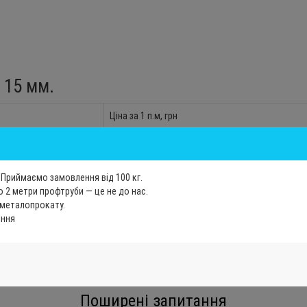
 15 мм.
Ціна за 1 п.м, грн
37.00
41.50
Приймаємо замовлення від 100 кг.
 2 метри профтруби — це не до нас.
54.00
 металопрокату.
35.50
іння
43.50
Поширені запитання