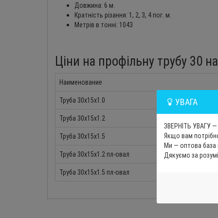
Довжина: 6 м.
Кратність різання: 1, 2, 3, 4 пог. м.
Метрів в тонні: 1043
Ціни на профільну трубу 30 на
Наименование
Труба 30х15х1.0
УВАГА
Труба 30х15х1.2
ЗВЕРНІТЬ УВАГУ — 
Якщо вам потрібно
Труба 30х15х1.5
Ми — оптова база
Труба 30х15х1.2 пл-овал
Дякуємо за розум
Труба 30х15х1.5 пл-овал