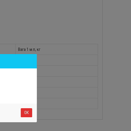
Вага 1 м.п, кг
0.7
0.8
1.02
0.7
0.82
ОК