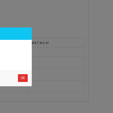
Вага 1 м.п, кг
ОК