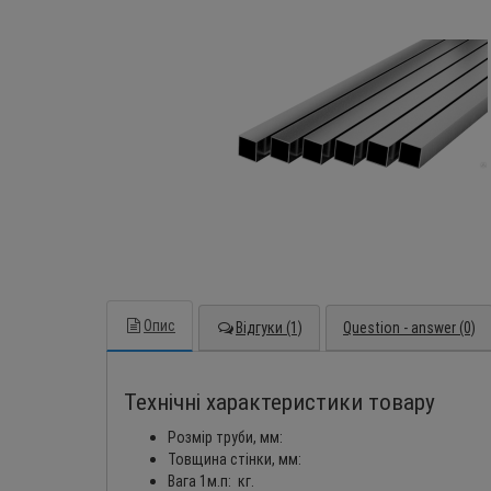
Опис
Відгуки (1)
Question - answer (0)
Технічні характеристики товару
Розмір труби, мм:
Товщина стінки, мм:
Вага 1м.п: кг.