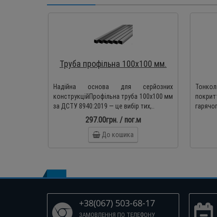
Труба профільна 100х100 мм.
Надійна основа для серйозних
Тонко
конструкційПрофільна труба 100х100 мм
покрит
за ДСТУ 8940:2019 — це вибір тих,..
гарячог
297.00грн. / пог.м
До кошика
+38(067) 503-68-17
ЗАМОВЛЕННЯ ПО ТЕЛЕФОНУ