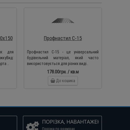
50х150
Профнастил С-15
ня: для
Профнастил С-15 - це універсальний
уВид:
будівельний матеріал, який часто
та ..
використовується для різних виді..
178.00грн. / кв.м
До кошика
ПОРІЗКА, НАВАНТАЖЕННЯ
Порізка по розмірах