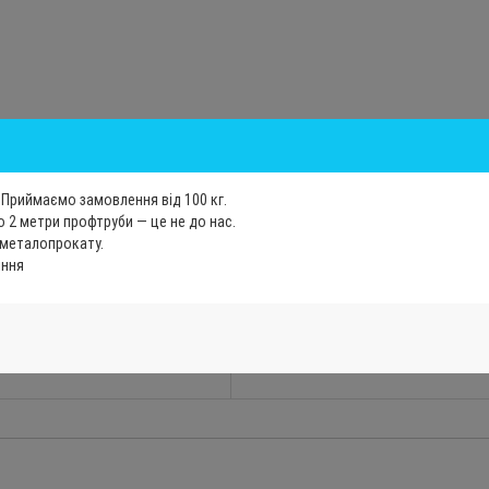
 25 мм.
п.м, грн
Ціна за 1 т. з ПДВ, грн
Приймаємо замовлення від 100 кг.
 2 метри профтруби — це не до нас.
 металопрокату.
іння