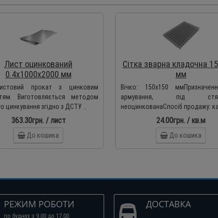
Лист оцинкований
Сітка зварна кладочна 1
0.4х1000х2000 мм
мм
листовий прокат з цинковим
Вічко: 150х150 ммПризначен
тям. Виготовляється методом
армування, під стяжк
о цинкування згідно з ДСТУ ..
неоцинкованаСпосіб продажу: кар
363.30грн. / лист
24.00грн. / кв.м
До кошика
До кошика
РЕЖИМ РОБОТИ
ДОСТАВКА
по буднях з 9.00 до 17.00