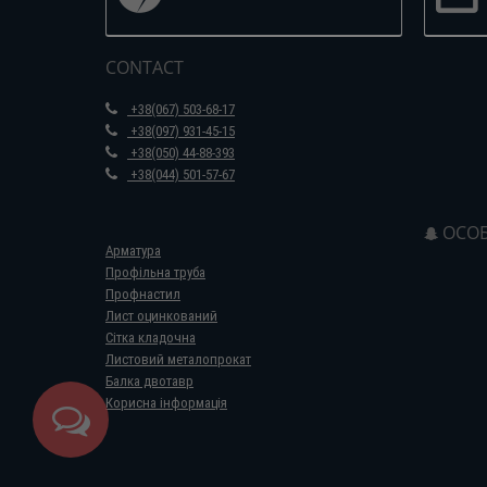
CONTACT
+38(067) 503-68-17
+38(097) 931-45-15
+38(050) 44-88-393
+38(044) 501-57-67
ОСОБ
Арматура
Профільна труба
Профнастил
Лист оцинкований
Сітка кладочна
Листовий металопрокат
Балка двотавр
Корисна інформація