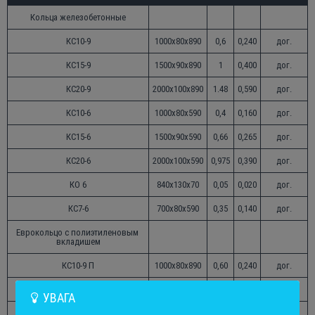
Кольца железобетонные
КС10-9
1000х80х890
0,6
0,240
дог.
КС15-9
1500х90х890
1
0,400
дог.
КС20-9
2000х100х890
1.48
0,590
дог.
КС10-6
1000х80х590
0,4
0,160
дог.
КС15-6
1500х90х590
0,66
0,265
дог.
КС20-6
2000х100х590
0,975
0,390
дог.
КО 6
840х130х70
0,05
0,020
дог.
КС7-6
700х80х590
0,35
0,140
дог.
Еврокольцо с полиэтиленовым 
вкладишем
КС10-9 П
1000х80х890
0,60
0,240
дог.
Кольца железобетонные с дном
УВАГА
D 1160 h = 