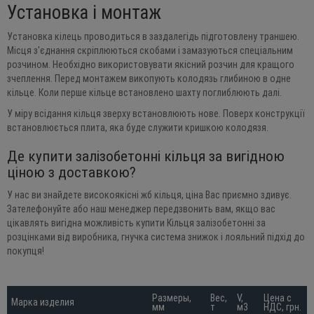
Установка і монтаж
Установка кілець проводиться в заздалегідь підготовлену траншею.
Місця з'єднання скріплюються скобами і замазуються спеціальним
розчином. Необхідно використовувати якісний розчин для кращого
зчеплення. Перед монтажем викопують колодязь глибиною в одне
кільце. Коли перше кільце встановлено шахту поглиблюють далі.
У міру всідання кільця зверху встановлюють нове. Поверх конструкції
встановлюється плита, яка буде служити кришкою колодязя.
Де купити залізобетонні кільця за вигідною
ціною з доставкою?
У нас ви знайдете високоякісні жб кільця, ціна Вас приємно здивує.
Зателефонуйте або наш менеджер передзвонить вам, якщо вас
цікавлять вигідна можливість купити Кільця залізобетонні за
розцінками від виробника, гнучка система знижок і лояльний підхід до
покупця!
Размеры, 
Вес, 
V, 
Цена с 
Марка изделия
мм
т
м3
НДС, грн.