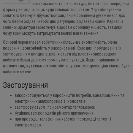
такі компоненти, як арматура, бетон і безпосередньо
форма у вигляді кільця, куди заливається бетон. Утрамбовування
залитого бетону відбувається завдяки вібраційним рухам внаслідок
чого бетон осідає і необхідно регулярно додавати новий. Каркас із
залізної арматури забезпечує виробам особливу міцність, завдяки
чому вони можуть витримувати великі навантаження.
Основні переваги залізобетонних кілець-це екологічність, рівна
поверхня і довговічність у використанні. Колодязі, побудовані з їх
застосуванням вигідно відрізняються від пластикових завдяки
набагато більш довгому терміну експлуатації. Якщо порівнювати
цегляну кладку і кільця із залізобетону для колодязів, ціна кілець буде
набагато нижче.
Застосування
використовуються у виробництві погребів, каналізаційних та
електричних шляхопроводів, колодязів;
застосовуються і при ремонтах тепломереж;
будівництво колодязів різного призначення;
при проводці телефонних кабелів і прокладці тепло - і
електромереж.